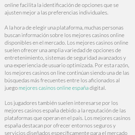
online facilita la identificación de opciones que se
ajusten mejor a las preferencias individuales.
A la hora de elegir una plataforma, muchas personas
buscan información sobre los mejores casinos online
disponibles en el mercado. Los mejores casinos online
suelen ofrecer una amplia variedad de opciones de
entretenimiento, sistemas de seguridad avanzados y
una experiencia de usuario optimizada. Por esta razón,
los mejores casinos on line continúan siendo una de las
búsquedas más frecuentes entre los aficionados al
juego
mejores casinos online españa
digital.
Los jugadores también suelen interesarse por los
mejores casinos españa debido a la reputación de las
plataformas que operan en el país. Los mejores casinos
españa destacan por ofrecer entornos seguros y
servicios diseñados específicamente para el mercado