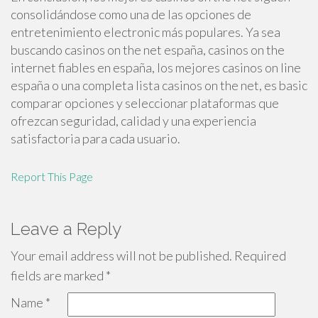
consolidándose como una de las opciones de
entretenimiento electronic más populares. Ya sea
buscando casinos on the net españa, casinos on the
internet fiables en españa, los mejores casinos on line
españa o una completa lista casinos on the net, es basic
comparar opciones y seleccionar plataformas que
ofrezcan seguridad, calidad y una experiencia
satisfactoria para cada usuario.
Report This Page
Leave a Reply
Your email address will not be published.
Required
fields are marked
*
Name
*