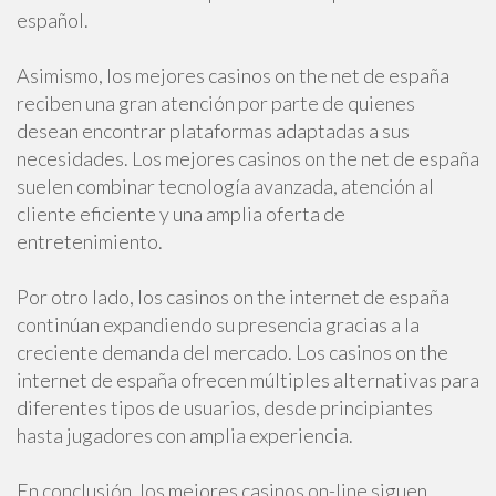
español.
Asimismo, los mejores casinos on the net de españa
reciben una gran atención por parte de quienes
desean encontrar plataformas adaptadas a sus
necesidades. Los mejores casinos on the net de españa
suelen combinar tecnología avanzada, atención al
cliente eficiente y una amplia oferta de
entretenimiento.
Por otro lado, los casinos on the internet de españa
continúan expandiendo su presencia gracias a la
creciente demanda del mercado. Los casinos on the
internet de españa ofrecen múltiples alternativas para
diferentes tipos de usuarios, desde principiantes
hasta jugadores con amplia experiencia.
En conclusión, los mejores casinos on-line siguen