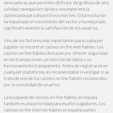
innovadoras que permiten disfrutar de gráficos de alta
calidad, navegación rápida y una experiencia
optimizada para dispositivos móviles. Esta evolución
ha impulsado el crecimiento del sector y ha mejorado
significativamente la satisfacción de los usuarios.
Uno de los factores más importantes para cualquier
jugador es encontrar casinos on the web fiables. Los
casinos on line fiables destacan por ofrecer seguridad
en las transacciones, protección de datos y un
funcionamiento transparente. Antes de registrarse en
cualquier plataforma, es recomendable investigar si se
trata de uno de los casinos on line fiables reconocidos
por la comunidad de usuarios.
La búsqueda de casinos on-line fiables en españa
también es una prioridad para muchos jugadores. Los
casinos on the internet fiables en españa suelen