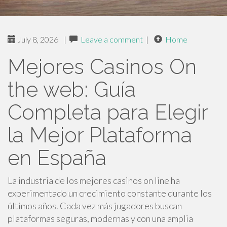
July 8, 2026
|
Leave a comment
|
Home
Mejores Casinos On
the web: Guía
Completa para Elegir
la Mejor Plataforma
en España
La industria de los mejores casinos on line ha
experimentado un crecimiento constante durante los
últimos años. Cada vez más jugadores buscan
plataformas seguras, modernas y con una amplia