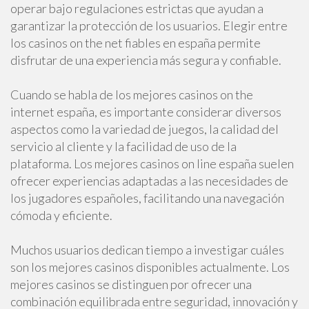
operar bajo regulaciones estrictas que ayudan a
garantizar la protección de los usuarios. Elegir entre
los casinos on the net fiables en españa permite
disfrutar de una experiencia más segura y confiable.
Cuando se habla de los mejores casinos on the
internet españa, es importante considerar diversos
aspectos como la variedad de juegos, la calidad del
servicio al cliente y la facilidad de uso de la
plataforma. Los mejores casinos on line españa suelen
ofrecer experiencias adaptadas a las necesidades de
los jugadores españoles, facilitando una navegación
cómoda y eficiente.
Muchos usuarios dedican tiempo a investigar cuáles
son los mejores casinos disponibles actualmente. Los
mejores casinos se distinguen por ofrecer una
combinación equilibrada entre seguridad, innovación y